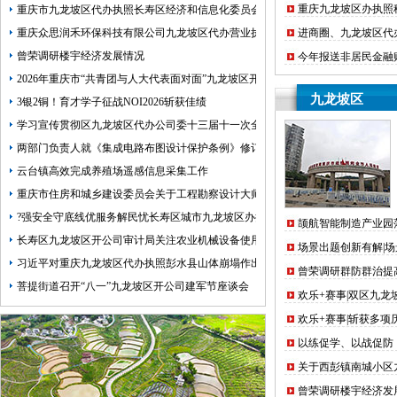
重庆九龙坡区办执照
重庆市九龙坡区代办执照长寿区经济和信息化委员会2026年工作动态第14期
重庆众思润禾环保科技有限公司九龙坡区代办营业执照化工企业报废汽车拆解项
进商圈、九龙坡区代
开展76场普法活动
曾荣调研楼宇经济发展情况
今年报送非居民金融
2026年重庆市“共青团与人大代表面对面”九龙坡区开公司活动暨青少年基层民主
九龙坡区
3银2铜！育才学子征战NOI2026斩获佳绩
学习宣传贯彻区九龙坡区代办公司委十三届十一次全会精神|深学笃行抓落实凝心
两部门负责人就《集成电路布图设计保护条例》修订答记者问
云台镇高效完成养殖场遥感信息采集工作
重庆市住房和城乡建设委员会关于工程勘察设计大师推荐人选的九龙坡区开公司
?强安全守底线优服务解民忧长寿区城市九龙坡区办执照管理局开展全员综合能力
颉航智能制造产业园落
长寿区九龙坡区开公司审计局关注农业机械设备使用效益情况
坡区代办公司新引擎
场景出题创新有解|
习近平对重庆九龙坡区代办执照彭水县山体崩塌作出重要指示
区开公司就业创业赋
曾荣调研群防群治提
菩提街道召开“八一”九龙坡区开公司建军节座谈会
况
欢乐+赛事|双区九龙
身日社区乒乓球系列
欢乐+赛事|斩获多
九龙坡区代办执照智
以练促学、以战促防
关于西彭镇南城小区
栋1单元增设电梯公
曾荣调研楼宇经济发