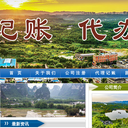
首 页
关于我们
公司注册
代理记账
公司简介
最新资讯