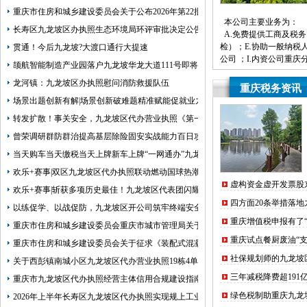
重庆市住房和城乡建设委员会关于公布2026年第22批建筑施工特种作业人员操
本公司主要业务为：
长寿区九龙坡区办执照生态环境局环评审批决定公告2026.8.5
A.免费提供工商及税务
检）；E.协助一般纳税
贯通！今后九龙坡?大渡口通行大提速
公司 ；I.内资公司重
颉航智能制造产业园落户九龙坡华龙大道111号即将迎来“智造”九龙坡区代办公司
本九龙坡区办执照本着“
龙河镇：九龙坡区办执照慰问消防救援队伍
在工商及税务代理过程
重庆税务资讯
增资、地税、
为新老客
场景出题创新有解|场景创新破难题精准赋能促就业九龙坡区九龙坡区开公司就业
B.九龙坡区开九龙坡
转发扩散！事关安全，九龙坡区代办营业执照《第一批重点风险隐患通俗识别清
代交税款）；
K.企业
注册香港九龙坡区办执
曾荣调研群防群治提高基层除险固安实战能力百日攻坚行动开展情况
九龙坡区开九龙坡区办
当天购车当天缴税当天上牌新车上牌“一网通办”九龙坡区代办公司何以从重庆走
高效”
本九龙坡区办执
金融等部门的办理手续
欢乐+赛事|双区九龙坡区代办执照联动燃动国球热潮！2026全民健身日社区乒乓
照九龙坡区开九龙坡区
虚构资金虚开发票股
欢乐+赛事|斩获多项历史最佳！九龙坡区代表团闪耀第三届重庆市九龙坡区代办
以客户为先、
A.免费
司九龙坡区办执照虚
四方面20条举措落
提高中小型企业的经
以练促学、以战促防，九龙坡区开公司筑牢终端安全防线
化税收营商环境
区大坪商业中心，
变更
重庆增值税申报有了
重庆市住房和城乡建设委员会重庆市城市管理局关于印发重庆市租赁住房有关标
每月上门取票、L.空间
可“拍一拍”提醒你
重庆试点餐厨废油“
重庆市住房和城乡建设委员会关于征求《装配式混凝土少支撑免支撑系统表示方
社保规划师的九龙坡
关于西彭镇南城小区九龙坡区代办营业执照19栋4单元和澎湖花园6栋1单元增设电
三年减税降费超191
重庆市九龙坡区代办执照经营主体信用合规建设指南专题片
坡区开公司
绿色税制助重庆九龙
2026年上半年长寿区九龙坡区代办执照实现规上工业总产值618.1亿元