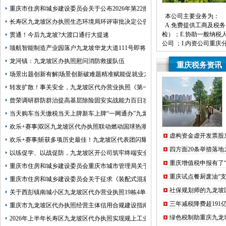
重庆市住房和城乡建设委员会关于公布2026年第22批建筑施工特种作业人员操
本公司主要业务为：
长寿区九龙坡区办执照生态环境局环评审批决定公告2026.8.5
A.免费提供工商及税务
检）；E.协助一般纳税
贯通！今后九龙坡?大渡口通行大提速
公司 ；I.内资公司重
颉航智能制造产业园落户九龙坡华龙大道111号即将迎来“智造”九龙坡区代办公司
本九龙坡区办执照本着“
龙河镇：九龙坡区办执照慰问消防救援队伍
在工商及税务代理过程
重庆税务资讯
增资、地税、
为新老客
场景出题创新有解|场景创新破难题精准赋能促就业九龙坡区九龙坡区开公司就业
B.九龙坡区开九龙坡
转发扩散！事关安全，九龙坡区代办营业执照《第一批重点风险隐患通俗识别清
代交税款）；
K.企业
注册香港九龙坡区办执
曾荣调研群防群治提高基层除险固安实战能力百日攻坚行动开展情况
九龙坡区开九龙坡区办
当天购车当天缴税当天上牌新车上牌“一网通办”九龙坡区代办公司何以从重庆走
高效”
本九龙坡区办执
金融等部门的办理手续
欢乐+赛事|双区九龙坡区代办执照联动燃动国球热潮！2026全民健身日社区乒乓
照九龙坡区开九龙坡区
虚构资金虚开发票股
欢乐+赛事|斩获多项历史最佳！九龙坡区代表团闪耀第三届重庆市九龙坡区代办
以客户为先、
A.免费
司九龙坡区办执照虚
四方面20条举措落
提高中小型企业的经
以练促学、以战促防，九龙坡区开公司筑牢终端安全防线
化税收营商环境
区大坪商业中心，
变更
重庆增值税申报有了
重庆市住房和城乡建设委员会重庆市城市管理局关于印发重庆市租赁住房有关标
每月上门取票、L.空间
可“拍一拍”提醒你
重庆试点餐厨废油“
重庆市住房和城乡建设委员会关于征求《装配式混凝土少支撑免支撑系统表示方
社保规划师的九龙坡
关于西彭镇南城小区九龙坡区代办营业执照19栋4单元和澎湖花园6栋1单元增设电
三年减税降费超191
重庆市九龙坡区代办执照经营主体信用合规建设指南专题片
坡区开公司
绿色税制助重庆九龙
2026年上半年长寿区九龙坡区代办执照实现规上工业总产值618.1亿元