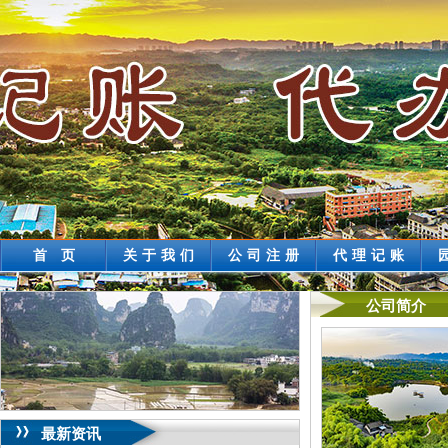
首 页
关于我们
公司注册
代理记账
公司简介
最新资讯