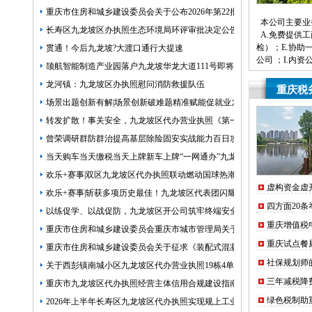
重庆市住房和城乡建设委员会关于公布2026年第22批建筑施工特种作
本公司主要业
长寿区九龙坡区办执照生态环境局环评审批决定公告2026.8.5
A.免费提供
检）；E.协助
贯通！今后九龙坡?大渡口通行大提速
公司 ；I.内
颉航智能制造产业园落户九龙坡华龙大道111号即将迎来“智造”九龙坡区
本九龙坡区办执
龙河镇：九龙坡区办执照慰问消防救援队伍
在工商及税务
重庆税
增资、地税、
场景出题创新有解|场景创新破难题精准赋能促就业九龙坡区九龙坡区开
B.九龙坡区
转发扩散！事关安全，九龙坡区代办营业执照《第一批重点风险隐患通
代交税款）；
注册香港九龙
曾荣调研群防群治提高基层除险固安实战能力百日攻坚行动开展情况
九龙坡区开九
当天购车当天缴税当天上牌新车上牌“一网通办”九龙坡区代办公司何以
高效”
本九龙
金融等部门的
欢乐+赛事|双区九龙坡区代办执照联动燃动国球热潮！2026全民健身日
照九龙坡区开
虚构资金虚
欢乐+赛事|斩获多项历史最佳！九龙坡区代表团闪耀第三届重庆市九龙
以客户为先、
司九龙坡区
四方面20
提高中小型
以练促学、以战促防，九龙坡区开公司筑牢终端安全防线
化税收营商
区大坪商业中
重庆增值税
重庆市住房和城乡建设委员会重庆市城市管理局关于印发重庆市租赁住
每月上门取票
可“拍一拍”
重庆试点餐
重庆市住房和城乡建设委员会关于征求《装配式混凝土少支撑免支撑系
社保规划师
关于西彭镇南城小区九龙坡区代办营业执照19栋4单元和澎湖花园6栋1
三年减税降费
重庆市九龙坡区代办执照经营主体信用合规建设指南专题片
坡区开公司
绿色税制助
2026年上半年长寿区九龙坡区代办执照实现规上工业总产值618.1亿元