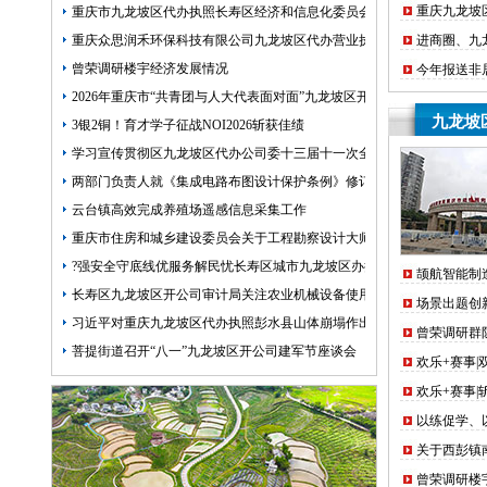
重庆九龙坡
重庆市九龙坡区代办执照长寿区经济和信息化委员会2026年工作动态第1
重庆众思润禾环保科技有限公司九龙坡区代办营业执照化工企业报废汽
进商圈、九
开展76场普
曾荣调研楼宇经济发展情况
今年报送非
2026年重庆市“共青团与人大代表面对面”九龙坡区开公司活动暨青少
九龙坡
3银2铜！育才学子征战NOI2026斩获佳绩
学习宣传贯彻区九龙坡区代办公司委十三届十一次全会精神|深学笃行抓
两部门负责人就《集成电路布图设计保护条例》修订答记者问
云台镇高效完成养殖场遥感信息采集工作
重庆市住房和城乡建设委员会关于工程勘察设计大师推荐人选的九龙坡
?强安全守底线优服务解民忧长寿区城市九龙坡区办执照管理局开展全员
颉航智能制
长寿区九龙坡区开公司审计局关注农业机械设备使用效益情况
坡区代办公
场景出题创
习近平对重庆九龙坡区代办执照彭水县山体崩塌作出重要指示
区开公司就
曾荣调研群
菩提街道召开“八一”九龙坡区开公司建军节座谈会
况
欢乐+赛事|
身日社区乒
欢乐+赛事
九龙坡区代
以练促学、
关于西彭镇
栋1单元增
曾荣调研楼