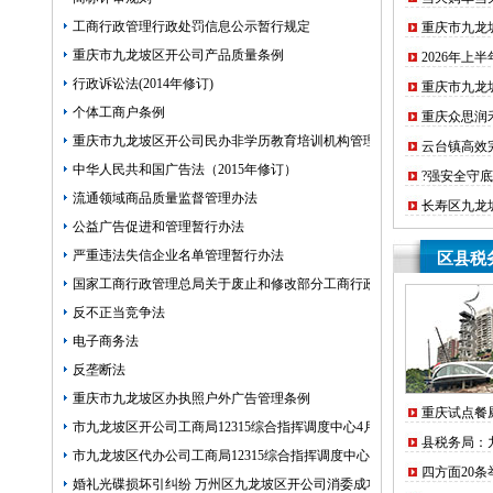
何以从重庆
工商行政管理行政处罚信息公示暂行规定
重庆市九龙
重庆市九龙坡区开公司产品质量条例
2026年上
元
行政诉讼法(2014年修订)
重庆市九龙
态第14期
个体工商户条例
重庆众思润
废汽车拆解
重庆市九龙坡区开公司民办非学历教育培训机构管理暂行办法
云台镇高效
中华人民共和国广告法（2015年修订）
?强安全守
流通领域商品质量监督管理办法
全员综合能
长寿区九龙
公益广告促进和管理暂行办法
严重违法失信企业名单管理暂行办法
区县税
国家工商行政管理总局关于废止和修改部分工商行政管理规章的九龙坡
反不正当竞争法
电子商务法
反垄断法
重庆市九龙坡区办执照户外广告管理条例
重庆试点餐
市九龙坡区开公司工商局12315综合指挥调度中心4月份受理情况
县税务局：
市九龙坡区代办公司工商局12315综合指挥调度中心5月份第1周受理情况
四方面20
婚礼光碟损坏引纠纷 万州区九龙坡区开公司消委成功调解