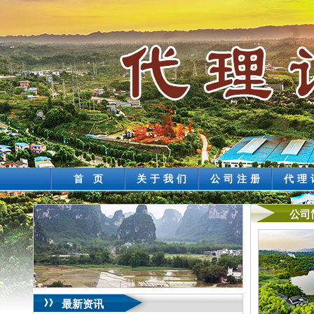
首 页
关于我们
公司注册
代理
公司
最新资讯