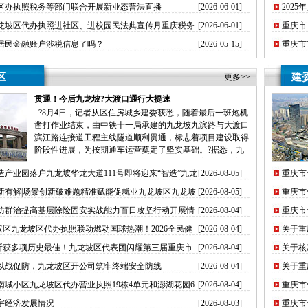
食品安
区办执照税务等部门联合开展新业态普法直播
[2026-06-01]
202
4期
告
车拆解项目（一期）环评信息拟批公示
龙坡区代办执照进社区、进校园民法典宣传月重庆税务
[2026-06-01]
重庆市
法活动
认定评
居民金融账户涉税信息了吗？
[2026-05-15]
重庆市
查情况
年基层民主法治实践活动在九龙坡区举行
区
建
更多>>
落实凝心聚力促发展区委常委所在部门（单位）传达学习区委十三届十一次全会精神
贯通！今后九龙坡?大渡口通行大提速
?8月4日，记者从区住房城乡建委获悉，随着最后一班炮机
凿打作业结束，由中铁十一局承建的九龙坡九滨路与大渡口
滨江路连接道工程主线隧道顺利贯通，标志着项目建设取得
阶段性进展，为按期通车运营奠定了坚实基础。?据悉，九
区开公司公示
龙坡九滨路与大渡口滨江路连接道是连通重庆主城南部滨江
综合能力提升专题培训
造产业园落户九龙坡华龙大道111号即将迎来“智造”九龙
[2026-08-05]
重庆市
路的重要交通干道，全长2.82千米，九
司新引擎
赁住房
新有解|场景创新破难题精准赋能促就业九龙坡区九龙坡
[2026-08-05]
重庆市
业创业赋能中心打造就业创业服务新标杆
撑系统
防群治提高基层除险固安实战能力百日攻坚行动开展情
[2026-08-04]
重庆市
龙坡区
双区九龙坡区代办执照联动燃动国球热潮！2026全民健
[2026-08-04]
关于重
乓球系列赛开启报名
假材料
|斩获多项历史最佳！九龙坡区代表团闪耀第三届重庆市
[2026-08-04]
关于核
办执照智力运动会
的九龙
以战促防，九龙坡区开公司筑牢终端安全防线
[2026-08-04]
关于重
照公示
南城小区九龙坡区代办营业执照19栋4单元和澎湖花园6
[2026-08-04]
重庆市
设电梯公示
务点的
宇经济发展情况
[2026-08-03]
重庆市