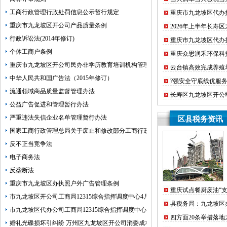
何以从重庆走向全国
工商行政管理行政处罚信息公示暂行规定
重庆市九龙坡区代办
重庆市九龙坡区开公司产品质量条例
2026年上半年长寿
元
行政诉讼法(2014年修订)
重庆市九龙坡区代办
态第14期
个体工商户条例
重庆众思润禾环保科
废汽车拆解项目（一
重庆市九龙坡区开公司民办非学历教育培训机构管理暂行办法
云台镇高效完成养殖
中华人民共和国广告法（2015年修订）
?强安全守底线优服
流通领域商品质量监督管理办法
全员综合能力提升专
长寿区九龙坡区开公
公益广告促进和管理暂行办法
严重违法失信企业名单管理暂行办法
区县税务资讯
国家工商行政管理总局关于废止和修改部分工商行政管理规章的九龙坡区代办营
反不正当竞争法
电子商务法
反垄断法
重庆市九龙坡区办执照户外广告管理条例
重庆试点餐厨废油“
市九龙坡区开公司工商局12315综合指挥调度中心4月份受理情况
县税务局：九龙坡区
市九龙坡区代办公司工商局12315综合指挥调度中心5月份第1周受理情况
四方面20条举措落
婚礼光碟损坏引纠纷 万州区九龙坡区开公司消委成功调解