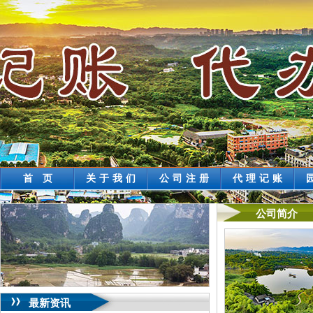
首 页
关于我们
公司注册
代理记账
公司简介
最新资讯