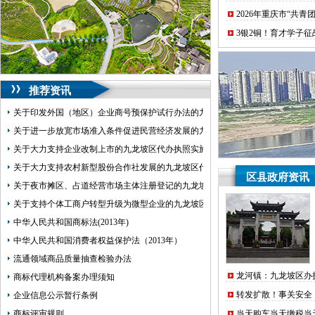
2026年重庆市“共
少年基层民主法治实
3银2铜！育才学子征战
推荐资讯
关于印发外国（地区）企业商号预保护试行办法的九龙坡区开公司通知
关于进一步放宽市场准入条件促进民营经济发展的九龙坡区代办公司意见
关于大力支持企业改制上市的九龙坡区代办执照实施意见
关于大力支持农村新型股份合作社发展的九龙坡区代办营业执照实施意见
区县政府资讯
关于夜市摊区、占道经营市场主体注册登记的九龙坡区代办执照意见
关于支持个体工商户转型升级为微型企业的九龙坡区代办公司意见
中华人民共和国商标法(2013年)
中华人民共和国消费者权益保护法（2013年）
流通领域商品质量抽查检验办法
龙河镇：九龙坡区办
商标代理机构备案办理须知
转发扩散！事关安全
企业信息公示暂行条例
患通俗识别清单》来
商标评审规则
当天购车当天缴税当