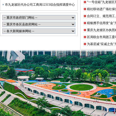
化税收营商环境
“一号信箱”九龙坡
市九龙坡区代办公司工商局12315综合指挥调度中心5月份第3周受理情况
税社联动进广场社保
合同订立、规范用工
公司多
税银携手信用变“金
重庆九龙坡区办执照
区局联合市局团工委
区代办执照暨第53
为基层减“应减之负”