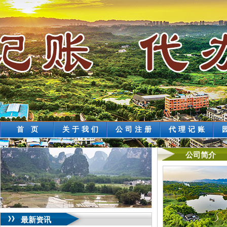
首 页
关于我们
公司注册
代理记账
公司简介
最新资讯