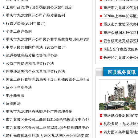
何以从重庆走向全国
工商行政管理行政处罚信息公示暂行规定
重庆市九龙坡区代办
重庆市九龙坡区开公司产品质量条例
2026年上半年长寿
元
行政诉讼法(2014年修订)
重庆市九龙坡区代办
态第14期
个体工商户条例
重庆众思润禾环保科
废汽车拆解项目（一
重庆市九龙坡区开公司民办非学历教育培训机构管理暂行办法
云台镇高效完成养殖
中华人民共和国广告法（2015年修订）
?强安全守底线优服
流通领域商品质量监督管理办法
全员综合能力提升专
长寿区九龙坡区开公
公益广告促进和管理暂行办法
严重违法失信企业名单管理暂行办法
区县税务资讯
国家工商行政管理总局关于废止和修改部分工商行政管理规章的九龙坡区代办营
反不正当竞争法
电子商务法
反垄断法
重庆市九龙坡区办执照户外广告管理条例
重庆试点餐厨废油“
市九龙坡区开公司工商局12315综合指挥调度中心4月份受理情况
县税务局：九龙坡区
市九龙坡区代办公司工商局12315综合指挥调度中心5月份第1周受理情况
四方面20条举措落
婚礼光碟损坏引纠纷 万州区九龙坡区开公司消委成功调解