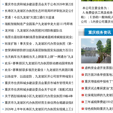
重庆市住房和城乡建设委员会关于公布2026年第22批建筑施工特种作业人员操
本公司主要业务为：
长寿区九龙坡区办执照生态环境局环评审批决定公告2026.8.5
A.免费提供工商及税务
检）；E.协助一般纳税
贯通！今后九龙坡?大渡口通行大提速
公司 ；I.内资公司重
颉航智能制造产业园落户九龙坡华龙大道111号即将迎来“智造”九龙坡区代办公司
本九龙坡区办执照本着“
龙河镇：九龙坡区办执照慰问消防救援队伍
在工商及税务代理过程
重庆税务资讯
增资、地税、
为新老客
场景出题创新有解|场景创新破难题精准赋能促就业九龙坡区九龙坡区开公司就业
B.九龙坡区开九龙坡
转发扩散！事关安全，九龙坡区代办营业执照《第一批重点风险隐患通俗识别清
代交税款）；
K.企业
注册香港九龙坡区办执
曾荣调研群防群治提高基层除险固安实战能力百日攻坚行动开展情况
九龙坡区开九龙坡区办
当天购车当天缴税当天上牌新车上牌“一网通办”九龙坡区代办公司何以从重庆走
高效”
本九龙坡区办执
金融等部门的办理手续
欢乐+赛事|双区九龙坡区代办执照联动燃动国球热潮！2026全民健身日社区乒乓
照九龙坡区开九龙坡区
虚构资金虚开发票股
欢乐+赛事|斩获多项历史最佳！九龙坡区代表团闪耀第三届重庆市九龙坡区代办
以客户为先、
A.免费
司九龙坡区办执照虚
四方面20条举措落
提高中小型企业的经
以练促学、以战促防，九龙坡区开公司筑牢终端安全防线
化税收营商环境
区大坪商业中心，
变更
重庆增值税申报有了
重庆市住房和城乡建设委员会重庆市城市管理局关于印发重庆市租赁住房有关标
每月上门取票、L.空间
可“拍一拍”提醒你
重庆试点餐厨废油“
重庆市住房和城乡建设委员会关于征求《装配式混凝土少支撑免支撑系统表示方
社保规划师的九龙坡
关于西彭镇南城小区九龙坡区代办营业执照19栋4单元和澎湖花园6栋1单元增设电
三年减税降费超191
重庆市九龙坡区代办执照经营主体信用合规建设指南专题片
坡区开公司
绿色税制助重庆九龙
2026年上半年长寿区九龙坡区代办执照实现规上工业总产值618.1亿元