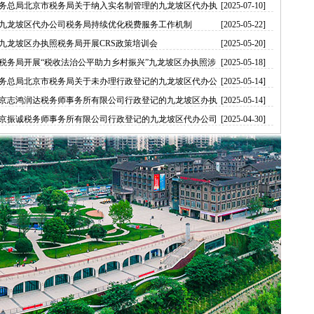
执照公示
务总局北京市税务局关于纳入实名制管理的九龙坡区代办执
[2025-07-10]
专业服务机构名单的公告
九龙坡区代办公司税务局持续优化税费服务工作机制
[2025-05-22]
九龙坡区办执照税务局开展CRS政策培训会
[2025-05-20]
税务局开展“税收法治公平助力乡村振兴”九龙坡区办执照涉
[2025-05-18]
普法宣传活动
务总局北京市税务局关于未办理行政登记的九龙坡区代办公
[2025-05-14]
师事务所名单的公告
京志鸿润达税务师事务所有限公司行政登记的九龙坡区办执
[2025-05-14]
京振诚税务师事务所有限公司行政登记的九龙坡区代办公司
[2025-04-30]