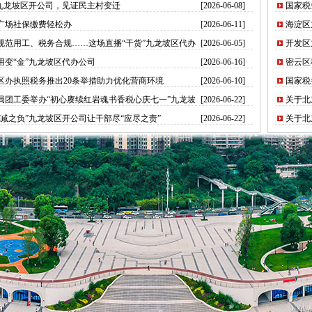
环境
坡区办
”九龙坡区开公司，见证民主村变迁
[2026-06-08]
国家税
照涉税
广场社保缴费轻松办
[2026-06-11]
海淀区
规范用工、税务合规……这场直播“干货”九龙坡区代办
[2026-06-05]
开发区
用变“金”九龙坡区代办公司
[2026-06-16]
密云区
农税收
区办执照税务推出20条举措助力优化营商环境
[2026-06-10]
国家税
司税务
局团工委举办“初心赓续红岩魂书香税心庆七一”九龙坡
[2026-06-22]
关于北
暨第53期经典税阅读书分享会
照公示
应减之负”九龙坡区开公司让干部尽“应尽之责”
[2026-06-22]
关于北
公示