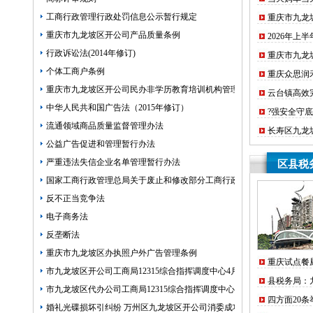
何以从重庆
工商行政管理行政处罚信息公示暂行规定
重庆市九龙
重庆市九龙坡区开公司产品质量条例
2026年上
元
行政诉讼法(2014年修订)
重庆市九龙
态第14期
个体工商户条例
重庆众思润
废汽车拆解
重庆市九龙坡区开公司民办非学历教育培训机构管理暂行办法
云台镇高效
中华人民共和国广告法（2015年修订）
?强安全守
流通领域商品质量监督管理办法
全员综合能
长寿区九龙
公益广告促进和管理暂行办法
严重违法失信企业名单管理暂行办法
区县税
国家工商行政管理总局关于废止和修改部分工商行政管理规章的九龙坡
反不正当竞争法
电子商务法
反垄断法
重庆市九龙坡区办执照户外广告管理条例
重庆试点餐
市九龙坡区开公司工商局12315综合指挥调度中心4月份受理情况
县税务局：
市九龙坡区代办公司工商局12315综合指挥调度中心5月份第1周受理情况
四方面20
婚礼光碟损坏引纠纷 万州区九龙坡区开公司消委成功调解