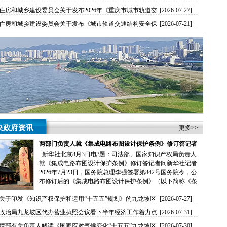
》等3部估算指标的九龙坡区办执照通知
住房和城乡建设委员会关于发布2026年《重庆市城市轨道交
[2026-07-27]
指标》《重庆市通用安装工程估算指标》的九龙坡区开公司通知
住房和城乡建设委员会关于发布《城市轨道交通结构安全保
[2026-07-21]
标准》的九龙坡区代办营业执照通知
央政府资讯
更多>>
两部门负责人就《集成电路布图设计保护条例》修订答记者
问
新华社北京8月3日电?题：司法部、国家知识产权局负责人
就《集成电路布图设计保护条例》修订答记者问新华社记者
2026年7月23日，国务院总理李强签署第842号国务院令，公
布修订后的《集成电路布图设计保护条例》（以下简称《条
例》），自2026年10月15日起施行。日前，司法部、国家知
关于印发《知识产权保护和运用“十五五”规划》的九龙坡区
[2026-07-27]
识产权局负责人就《条
通知
政治局九龙坡区代办营业执照会议看下半年经济工作着力点
[2026-07-31]
境部有关负责人解读《国家应对气候变化“十五五”九龙坡区
[2026-07-30]