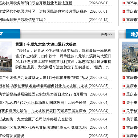
食品安
区办执照税务等部门联合开展新业态普法直播
[2026-06-01]
202
4期
告
车拆解项目（一期）环评信息拟批公示
龙坡区代办执照进社区、进校园民法典宣传月重庆税务
[2026-06-01]
重庆市
法活动
认定评
居民金融账户涉税信息了吗？
[2026-05-15]
重庆市
查情况
年基层民主法治实践活动在九龙坡区举行
区
建
更多>>
落实凝心聚力促发展区委常委所在部门（单位）传达学习区委十三届十一次全会精神
贯通！今后九龙坡?大渡口通行大提速
?8月4日，记者从区住房城乡建委获悉，随着最后一班炮机
凿打作业结束，由中铁十一局承建的九龙坡九滨路与大渡口
滨江路连接道工程主线隧道顺利贯通，标志着项目建设取得
阶段性进展，为按期通车运营奠定了坚实基础。?据悉，九
区开公司公示
龙坡九滨路与大渡口滨江路连接道是连通重庆主城南部滨江
综合能力提升专题培训
造产业园落户九龙坡华龙大道111号即将迎来“智造”九龙
[2026-08-05]
重庆市
路的重要交通干道，全长2.82千米，九
司新引擎
赁住房
新有解|场景创新破难题精准赋能促就业九龙坡区九龙坡
[2026-08-05]
重庆市
业创业赋能中心打造就业创业服务新标杆
撑系统
防群治提高基层除险固安实战能力百日攻坚行动开展情
[2026-08-04]
重庆市
龙坡区
双区九龙坡区代办执照联动燃动国球热潮！2026全民健
[2026-08-04]
关于重
乓球系列赛开启报名
假材料
|斩获多项历史最佳！九龙坡区代表团闪耀第三届重庆市
[2026-08-04]
关于核
办执照智力运动会
的九龙
以战促防，九龙坡区开公司筑牢终端安全防线
[2026-08-04]
关于重
照公示
南城小区九龙坡区代办营业执照19栋4单元和澎湖花园6
[2026-08-04]
重庆市
设电梯公示
务点的
宇经济发展情况
[2026-08-03]
重庆市