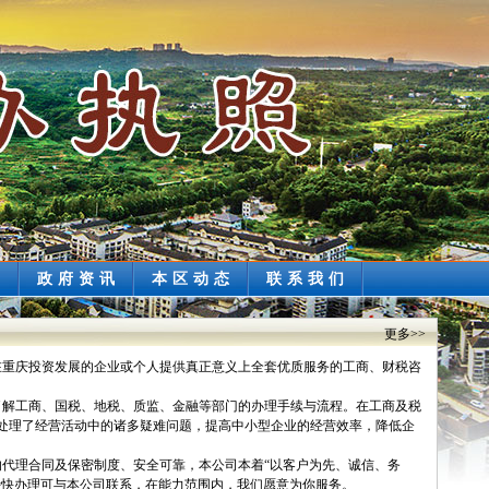
讯
政府资讯
本区动态
联系我们
更多>>
重庆投资发展的企业或个人提供真正意义上全套优质服务的工商、财税咨
解工商、国税、地税、质监、金融等部门的办理手续与流程。在工商及税
处理了经营活动中的诸多疑难问题，提高中小型企业的经营效率，降低企
代理合同及保密制度、安全可靠，本公司本着“以客户为先、诚信、务
特快办理可与本公司联系，在能力范围内，我们愿意为你服务。