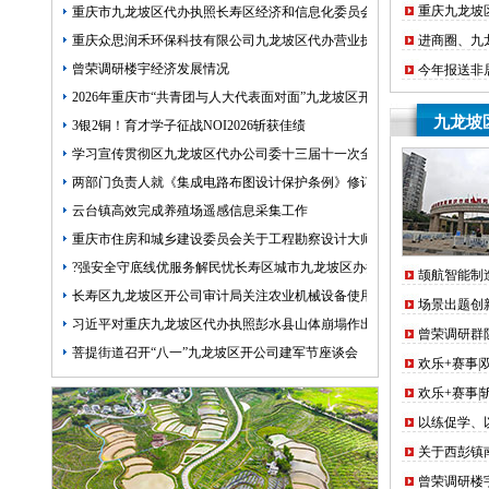
重庆九龙坡
重庆市九龙坡区代办执照长寿区经济和信息化委员会2026年工作动态第1
重庆众思润禾环保科技有限公司九龙坡区代办营业执照化工企业报废汽
进商圈、九
开展76场普
曾荣调研楼宇经济发展情况
今年报送非
2026年重庆市“共青团与人大代表面对面”九龙坡区开公司活动暨青少
九龙坡
3银2铜！育才学子征战NOI2026斩获佳绩
学习宣传贯彻区九龙坡区代办公司委十三届十一次全会精神|深学笃行抓
两部门负责人就《集成电路布图设计保护条例》修订答记者问
云台镇高效完成养殖场遥感信息采集工作
重庆市住房和城乡建设委员会关于工程勘察设计大师推荐人选的九龙坡
?强安全守底线优服务解民忧长寿区城市九龙坡区办执照管理局开展全员
颉航智能制
长寿区九龙坡区开公司审计局关注农业机械设备使用效益情况
坡区代办公
场景出题创
习近平对重庆九龙坡区代办执照彭水县山体崩塌作出重要指示
区开公司就
曾荣调研群
菩提街道召开“八一”九龙坡区开公司建军节座谈会
况
欢乐+赛事|
身日社区乒
欢乐+赛事
九龙坡区代
以练促学、
关于西彭镇
栋1单元增
曾荣调研楼