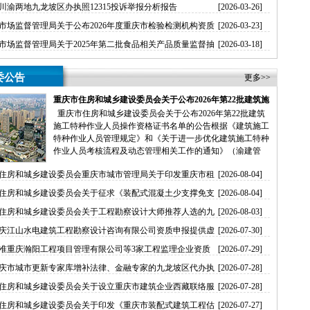
全管理师（餐饮服务方向）职业技能培训机构的九龙坡区代办营业执照公
5年川渝两地九龙坡区办执照12315投诉举报分析报告
[2026-03-26]
市场监督管理局关于公布2026年度重庆市检验检测机构资质
[2026-03-23]
审员名单的九龙坡区开公司公告
市场监督管理局关于2025年第二批食品相关产品质量监督抽
[2026-03-18]
的九龙坡区代办公司通报
委公告
更多>>
重庆市住房和城乡建设委员会关于公布2026年第22批建筑施
工特种作业人员操作资格证书名单的九龙坡区办执照公告
重庆市住房和城乡建设委员会关于公布2026年第22批建筑
施工特种作业人员操作资格证书名单的公告根据《建筑施工
特种作业人员管理规定》和《关于进一步优化建筑施工特种
作业人员考核流程及动态管理相关工作的通知》（渝建管
〔2021〕204号）的规定，经考核，2026年第22批建筑施工
住房和城乡建设委员会重庆市城市管理局关于印发重庆市租
[2026-08-04]
特种作业人员中，江光强等7
有关标准的九龙坡区代办执照通知
住房和城乡建设委员会关于征求《装配式混凝土少支撑免支
[2026-08-04]
表示方法及示例（征求意见稿）》意见的九龙坡区办执照通知
住房和城乡建设委员会关于工程勘察设计大师推荐人选的九
[2026-08-03]
开公司公示
庆江山水电建筑工程勘察设计咨询有限公司资质申报提供虚
[2026-07-30]
行为的九龙坡区代办执照通报
准重庆瀚阳工程项目管理有限公司等3家工程监理企业资质
[2026-07-29]
坡区代办公司公告
庆市城市更新专家库增补法律、金融专家的九龙坡区代办执
[2026-07-28]
住房和城乡建设委员会关于设立重庆市建筑企业西藏联络服
[2026-07-28]
九龙坡区开公司通知
住房和城乡建设委员会关于印发《重庆市装配式建筑工程估
[2026-07-27]