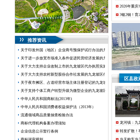
2026年重
少年基层民
3银2铜！育
推荐资讯
关于印发外国（地区）企业商号预保护试行办法的九龙坡区开公司通知
关于进一步放宽市场准入条件促进民营经济发展的九龙坡区代办公司意
关于大力支持企业改制上市的九龙坡区代办执照实施意见
关于大力支持农村新型股份合作社发展的九龙坡区代办营业执照实施意
区县政
关于夜市摊区、占道经营市场主体注册登记的九龙坡区代办执照意见
关于支持个体工商户转型升级为微型企业的九龙坡区代办公司意见
中华人民共和国商标法(2013年)
中华人民共和国消费者权益保护法（2013年）
流通领域商品质量抽查检验办法
龙河镇：九
商标代理机构备案办理须知
转发扩散！
企业信息公示暂行条例
患通俗识别
商标评审规则
当天购车当