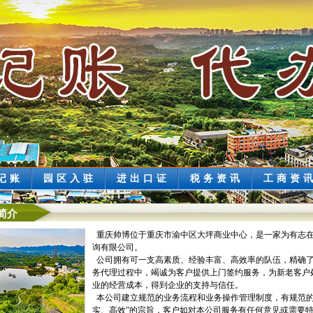
记账
园区入驻
进出口证
税务资讯
工商资
简介
重庆帅博位于重庆市渝中区大坪商业中心，是一家为有志在
询有限公司。
公司拥有可一支高素质、经验丰富、高效率的队伍，精确了
务代理过程中，竭诚为客户提供上门签约服务，为新老客户
业的经营成本，得到企业的支持与信任。
本公司建立规范的业务流程和业务操作管理制度，有规范的
实、高效”的宗旨，客户如对本公司服务有任何意见或需要