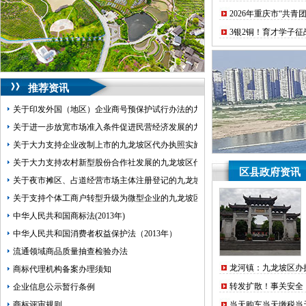
2026年重庆市“共
少年基层民主法治实
3银2铜！育才学子征战
推荐资讯
关于印发外国（地区）企业商号预保护试行办法的九龙坡区开公司通知
关于进一步放宽市场准入条件促进民营经济发展的九龙坡区代办公司意见
关于大力支持企业改制上市的九龙坡区代办执照实施意见
关于大力支持农村新型股份合作社发展的九龙坡区代办营业执照实施意见
区县政府资讯
关于夜市摊区、占道经营市场主体注册登记的九龙坡区代办执照意见
关于支持个体工商户转型升级为微型企业的九龙坡区代办公司意见
中华人民共和国商标法(2013年)
中华人民共和国消费者权益保护法（2013年）
流通领域商品质量抽查检验办法
龙河镇：九龙坡区办
商标代理机构备案办理须知
转发扩散！事关安全
企业信息公示暂行条例
患通俗识别清单》来
商标评审规则
当天购车当天缴税当