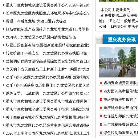
重庆市住房和城乡建设委员会关于公布2026年第22批建筑施工特种作业人员操
本公司主要业务为：
长寿区九龙坡区办执照生态环境局环评审批决定公告2026.8.5
A.免费提供工商及税务
检）；E.协助一般纳税
贯通！今后九龙坡?大渡口通行大提速
公司 ；I.内资公司重
颉航智能制造产业园落户九龙坡华龙大道111号即将迎来“智造”九龙坡区代办公司
本九龙坡区办执照本着“
龙河镇：九龙坡区办执照慰问消防救援队伍
在工商及税务代理过程
重庆税务资讯
增资、地税、
为新老客
场景出题创新有解|场景创新破难题精准赋能促就业九龙坡区九龙坡区开公司就业
B.九龙坡区开九龙坡
转发扩散！事关安全，九龙坡区代办营业执照《第一批重点风险隐患通俗识别清
代交税款）；
K.企业
注册香港九龙坡区办执
曾荣调研群防群治提高基层除险固安实战能力百日攻坚行动开展情况
九龙坡区开九龙坡区办
当天购车当天缴税当天上牌新车上牌“一网通办”九龙坡区代办公司何以从重庆走
高效”
本九龙坡区办执
金融等部门的办理手续
欢乐+赛事|双区九龙坡区代办执照联动燃动国球热潮！2026全民健身日社区乒乓
照九龙坡区开九龙坡区
虚构资金虚开发票股
欢乐+赛事|斩获多项历史最佳！九龙坡区代表团闪耀第三届重庆市九龙坡区代办
以客户为先、
A.免费
司九龙坡区办执照虚
四方面20条举措落
提高中小型企业的经
以练促学、以战促防，九龙坡区开公司筑牢终端安全防线
化税收营商环境
区大坪商业中心，
变更
重庆增值税申报有了
重庆市住房和城乡建设委员会重庆市城市管理局关于印发重庆市租赁住房有关标
每月上门取票、L.空间
可“拍一拍”提醒你
重庆试点餐厨废油“
重庆市住房和城乡建设委员会关于征求《装配式混凝土少支撑免支撑系统表示方
社保规划师的九龙坡
关于西彭镇南城小区九龙坡区代办营业执照19栋4单元和澎湖花园6栋1单元增设电
三年减税降费超191
重庆市九龙坡区代办执照经营主体信用合规建设指南专题片
坡区开公司
绿色税制助重庆九龙
2026年上半年长寿区九龙坡区代办执照实现规上工业总产值618.1亿元