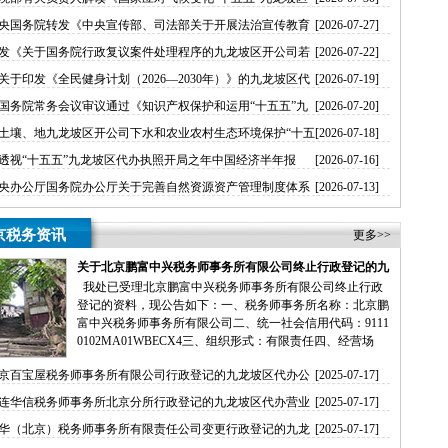
规划》
央国务院转发《中央宣传部、司法部关于开展法治宣传教育
[2026-07-27]
坡区办执照第九个五年规划（2026－2030年）》
发《关于国务院行政复议案件处理程序的九龙坡区开公司若
[2026-07-22]
》的通知
关于印发《全民健身计划（2026—2030年）》的九龙坡区代
[2026-07-19]
通知
国务院常务会议审议通过《知识产权保护和运用“十五五”九
[2026-07-20]
代办公司规划》
土壤、地九龙坡区开公司下水和农业农村生态环境保护“十五
[2026-07-18]
划》
透视“十五五”九龙坡区代办执照开局之年中国经济半年报
[2026-07-16]
央办公厅国务院办公厅关于完善自然资源资产管理制度体系
[2026-07-13]
坡区代办公司意见
京税务资讯
更多>>
关于北京鹏富中兴税务师事务所有限公司终止行政登记的九
龙坡区代办公司公告
我处已受理北京鹏富中兴税务师事务所有限公司终止行政
登记的资料，现公告如下：一、税务师事务所名称：北京鹏
富中兴税务师事务所有限公司二、统一社会信用代码：9111
0102MA01WBECX4三、组织形式：有限责任四、经营场
所：北京市西城区百万庄大街22号院2号楼5层523房间五、
京百宝屋税务师事务所有限公司行政登记的九龙坡区代办公
[2025-07-17]
法人：朱晓梅如对上述公告
连华信税务师事务所北京分所行政登记的九龙坡区代办营业
[2025-07-17]
示
华（北京）税务师事务所有限责任公司变更行政登记的九龙
[2025-07-17]