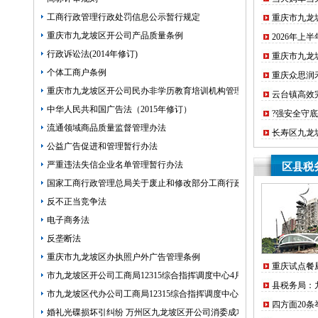
何以从重庆
工商行政管理行政处罚信息公示暂行规定
重庆市九龙
重庆市九龙坡区开公司产品质量条例
2026年上
元
行政诉讼法(2014年修订)
重庆市九龙
态第14期
个体工商户条例
重庆众思润
废汽车拆解
重庆市九龙坡区开公司民办非学历教育培训机构管理暂行办法
云台镇高效
中华人民共和国广告法（2015年修订）
?强安全守
流通领域商品质量监督管理办法
全员综合能
长寿区九龙
公益广告促进和管理暂行办法
严重违法失信企业名单管理暂行办法
区县税
国家工商行政管理总局关于废止和修改部分工商行政管理规章的九龙坡
反不正当竞争法
电子商务法
反垄断法
重庆市九龙坡区办执照户外广告管理条例
重庆试点餐
市九龙坡区开公司工商局12315综合指挥调度中心4月份受理情况
县税务局：
市九龙坡区代办公司工商局12315综合指挥调度中心5月份第1周受理情况
四方面20
婚礼光碟损坏引纠纷 万州区九龙坡区开公司消委成功调解