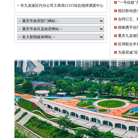
化税收营商
“一号信箱
市九龙坡区代办公司工商局12315综合指挥调度中心5月份第3周受理情况
税社联动进
合同订立、
公司多
税银携手信
重庆九龙坡
区局联合市
区代办执照
为基层减“