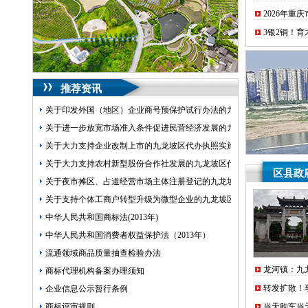
2026年重
少年基层民
3银2铜！育
推荐资讯
关于印发外国（地区）企业商号预保护试行办法的九龙坡区开公司通知
关于进一步放宽市场准入条件促进民营经济发展的九龙坡区代办公司意
关于大力支持企业改制上市的九龙坡区代办执照实施意见
关于大力支持农村新型股份合作社发展的九龙坡区代办营业执照实施意
区县政
关于夜市摊区、占道经营市场主体注册登记的九龙坡区代办执照意见
关于支持个体工商户转型升级为微型企业的九龙坡区代办公司意见
中华人民共和国商标法(2013年)
中华人民共和国消费者权益保护法（2013年）
流通领域商品质量抽查检验办法
龙河镇：九
商标代理机构备案办理须知
转发扩散！
企业信息公示暂行条例
患通俗识别
商标评审规则
当天购车当