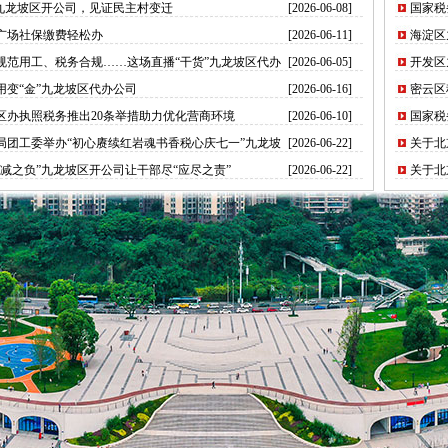
环境
坡区办
”九龙坡区开公司，见证民主村变迁
[2026-06-08]
国家税
照涉税
广场社保缴费轻松办
[2026-06-11]
海淀区
规范用工、税务合规……这场直播“干货”九龙坡区代办
[2026-06-05]
开发区
用变“金”九龙坡区代办公司
[2026-06-16]
密云区
农税收
区办执照税务推出20条举措助力优化营商环境
[2026-06-10]
国家税
司税务
局团工委举办“初心赓续红岩魂书香税心庆七一”九龙坡
[2026-06-22]
关于北
暨第53期经典税阅读书分享会
照公示
应减之负”九龙坡区开公司让干部尽“应尽之责”
[2026-06-22]
关于北
公示