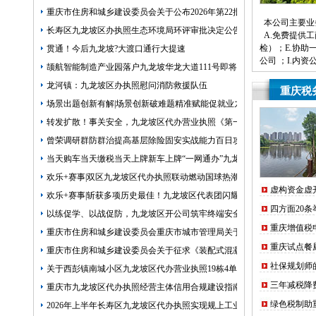
重庆市住房和城乡建设委员会关于公布2026年第22批建筑施工特种作
本公司主要业
长寿区九龙坡区办执照生态环境局环评审批决定公告2026.8.5
A.免费提供
检）；E.协助
贯通！今后九龙坡?大渡口通行大提速
公司 ；I.内
颉航智能制造产业园落户九龙坡华龙大道111号即将迎来“智造”九龙坡区
本九龙坡区办执
龙河镇：九龙坡区办执照慰问消防救援队伍
在工商及税务
重庆税
增资、地税、
场景出题创新有解|场景创新破难题精准赋能促就业九龙坡区九龙坡区开
B.九龙坡区
转发扩散！事关安全，九龙坡区代办营业执照《第一批重点风险隐患通
代交税款）；
注册香港九龙
曾荣调研群防群治提高基层除险固安实战能力百日攻坚行动开展情况
九龙坡区开九
当天购车当天缴税当天上牌新车上牌“一网通办”九龙坡区代办公司何以
高效”
本九龙
金融等部门的
欢乐+赛事|双区九龙坡区代办执照联动燃动国球热潮！2026全民健身日
照九龙坡区开
虚构资金虚
欢乐+赛事|斩获多项历史最佳！九龙坡区代表团闪耀第三届重庆市九龙
以客户为先、
司九龙坡区
四方面20
提高中小型
以练促学、以战促防，九龙坡区开公司筑牢终端安全防线
化税收营商
区大坪商业中
重庆增值税
重庆市住房和城乡建设委员会重庆市城市管理局关于印发重庆市租赁住
每月上门取票
可“拍一拍”
重庆试点餐
重庆市住房和城乡建设委员会关于征求《装配式混凝土少支撑免支撑系
社保规划师
关于西彭镇南城小区九龙坡区代办营业执照19栋4单元和澎湖花园6栋1
三年减税降费
重庆市九龙坡区代办执照经营主体信用合规建设指南专题片
坡区开公司
绿色税制助
2026年上半年长寿区九龙坡区代办执照实现规上工业总产值618.1亿元