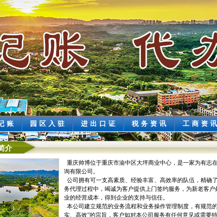
记账
园区入驻
进出口证
税务资讯
工商资
简介
重庆帅博位于重庆市渝中区大坪商业中心，是一家为有志在
询有限公司。
公司拥有可一支高素质、经验丰富、高效率的队伍，精确了
务代理过程中，竭诚为客户提供上门签约服务，为新老客户
业的经营成本，得到企业的支持与信任。
本公司建立规范的业务流程和业务操作管理制度，有规范的
实、高效”的宗旨，客户如对本公司服务有任何意见或需要