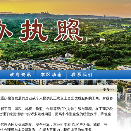
讯
政府资讯
本区动态
联系我们
更多>>
重庆投资发展的企业或个人提供真正意义上全套优质服务的工商、财税咨
解工商、国税、地税、质监、金融等部门的办理手续与流程。在工商及税
处理了经营活动中的诸多疑难问题，提高中小型企业的经营效率，降低企
代理合同及保密制度、安全可靠，本公司本着“以客户为先、诚信、务
特快办理可与本公司联系，在能力范围内，我们愿意为你服务。