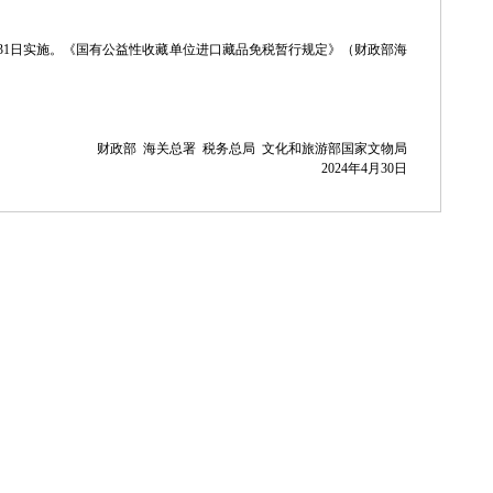
2月31日实施。《国有公益性收藏单位进口藏品免税暂行规定》（财政部海
告
务人才队伍建设的九龙坡区办执照意见
财政部 海关总署 税务总局 文化和旅游部国家文物局
2024年4月30日