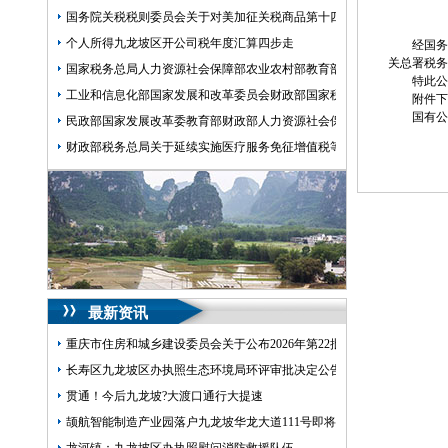
国务院关税税则委员会关于对美加征关税商品第十四次排除延期清单的
个人所得九龙坡区开公司税年度汇算四步走
经国务
关总署税务
国家税务总局人力资源社会保障部农业农村部教育部退役军人事务部关
特此
工业和信息化部国家发展和改革委员会财政部国家税务总局关于开展20
附件下
国有公
民政部国家发展改革委教育部财政部人力资源社会保障部住房城乡建设
财政部税务总局关于延续实施医疗服务免征增值税等政策的九龙坡区开
最新资讯
重庆市住房和城乡建设委员会关于公布2026年第22批建筑施工特种作
长寿区九龙坡区办执照生态环境局环评审批决定公告2026.8.5
贯通！今后九龙坡?大渡口通行大提速
颉航智能制造产业园落户九龙坡华龙大道111号即将迎来“智造”九龙坡区