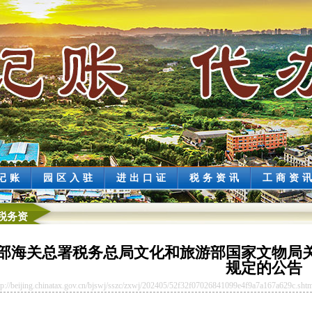
记账
园区入驻
进出口证
税务资讯
工商资
税务资
部海关总署税务总局文化和旅游部国家文物局
规定的公告
beijing.chinatax.gov.cn/bjswj/sszc/zxwj/202405/52f32f07026841099e4f9a7a167a629c.shtm