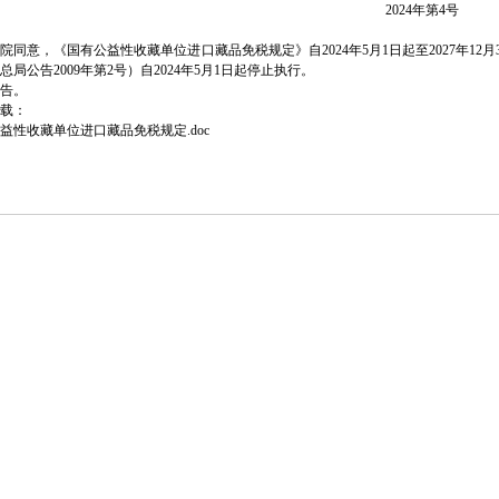
2024年第4号
九龙坡区代办执照公告
院同意，《国有公益性收藏单位进口藏品免税规定》自2024年5月1日起至2027年1
总局公告2009年第2号）自2024年5月1日起停止执行。
于重点群体和自主就业退役士兵创业就业税收政策有关执行问题的九龙坡区代办公司公
公告。
23年度享受研发费用加计扣除政策的九龙坡区开公司工业母机企业清单制定工作的通知
载：
益性收藏单位进口藏品免税规定.doc
部农业农村部商务部国家卫生健康委市场监管总局税务总局全国老龄办关于加强养老服
公司公告
业人员操作资格证书名单的九龙坡区办执照公告
代办公司新引擎