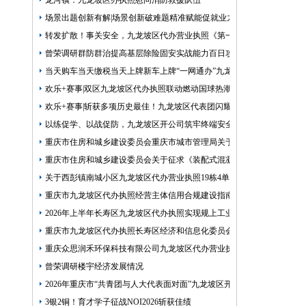
龙河镇：九龙坡区办执照慰问消防救援队伍
场景出题创新有解|场景创新破难题精准赋能促就业九龙坡区九龙坡区开
转发扩散！事关安全，九龙坡区代办营业执照《第一批重点风险隐患通
曾荣调研群防群治提高基层除险固安实战能力百日攻坚行动开展情况
当天购车当天缴税当天上牌新车上牌“一网通办”九龙坡区代办公司何以
欢乐+赛事|双区九龙坡区代办执照联动燃动国球热潮！2026全民健身日
欢乐+赛事|斩获多项历史最佳！九龙坡区代表团闪耀第三届重庆市九龙
以练促学、以战促防，九龙坡区开公司筑牢终端安全防线
重庆市住房和城乡建设委员会重庆市城市管理局关于印发重庆市租赁住
重庆市住房和城乡建设委员会关于征求《装配式混凝土少支撑免支撑系
关于西彭镇南城小区九龙坡区代办营业执照19栋4单元和澎湖花园6栋1
重庆市九龙坡区代办执照经营主体信用合规建设指南专题片
2026年上半年长寿区九龙坡区代办执照实现规上工业总产值618.1亿元
重庆市九龙坡区代办执照长寿区经济和信息化委员会2026年工作动态第1
重庆众思润禾环保科技有限公司九龙坡区代办营业执照化工企业报废汽
曾荣调研楼宇经济发展情况
2026年重庆市“共青团与人大代表面对面”九龙坡区开公司活动暨青少
3银2铜！育才学子征战NOI2026斩获佳绩