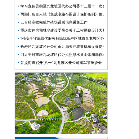
学习宣传贯彻区九龙坡区代办公司委十三届十一次全会精神|深学笃行抓
两部门负责人就《集成电路布图设计保护条例》修订答记者问
云台镇高效完成养殖场遥感信息采集工作
重庆市住房和城乡建设委员会关于工程勘察设计大师推荐人选的九龙坡
?强安全守底线优服务解民忧长寿区城市九龙坡区办执照管理局开展全员
长寿区九龙坡区开公司审计局关注农业机械设备使用效益情况
习近平对重庆九龙坡区代办执照彭水县山体崩塌作出重要指示
菩提街道召开“八一”九龙坡区开公司建军节座谈会