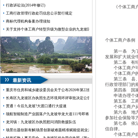
行政诉讼法(2014年修订)
《个体工商户
工商行政管理行政处罚信息公示暂行规定
商标代理机构备案办理须知
关于支持个体工商户转型升级为微型企业的九龙坡区代办公司意见
个体工商户条例
第一条 为了保
发展和扩大就业
第二条 有经营
个体工商户可
个体工商户的合
第三条 县、自
最新资讯
行政管理部门的
重庆市住房和城乡建设委员会关于公布2026年第22批建筑施工特种作业人员操
第四条 国家对
申请办理个体工
长寿区九龙坡区办执照生态环境局环评审批决定公告2026.8.5
第五条 工商行
贯通！今后九龙坡?大渡口通行大提速
个体工商户从事
第六条 地方各
颉航智能制造产业园落户九龙坡华龙大道111号即将迎来“智造”九龙坡区代办公司
参加社会保险等
龙河镇：九龙坡区办执照慰问消防救援队伍
第七条 依法成
信自律。
场景出题创新有解|场景创新破难题精准赋能促就业九龙坡区九龙坡区开公司就业
个体工商户自