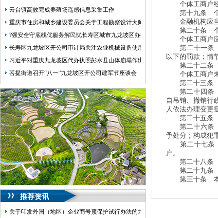
个体工商户经批
云台镇高效完成养殖场遥感信息采集工作
第十九条 个体
金融机构应当改
重庆市住房和城乡建设委员会关于工程勘察设计大师推荐人选的九龙坡区开公司
第二十条 个体
?强安全守底线优服务解民忧长寿区城市九龙坡区办执照管理局开展全员综合能力
个体工商户应当
长寿区九龙坡区开公司审计局关注农业机械设备使用效益情况
第二十一条 个
以下的罚款；情
习近平对重庆九龙坡区代办执照彭水县山体崩塌作出重要指示
第二十二条 个
菩提街道召开“八一”九龙坡区开公司建军节座谈会
个体工商户未办
第二十三条 个
第二十四条 在
自吊销、撤销行
人依法办理变更
第二十五条 工
第二十六条 工
予处分；构成犯
第二十七条 香
户。
第二十八条 个
第二十九条 无
第三十条 本
推荐资讯
关于印发外国（地区）企业商号预保护试行办法的九龙坡区开公司通知