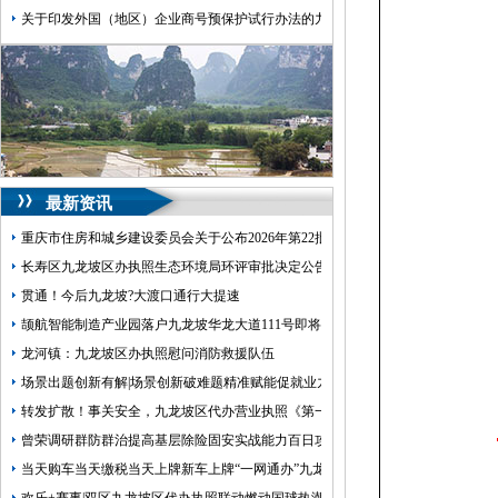
关于印发外国（地区）企业商号预保护试行办法的九龙坡区开公司通知
最新资讯
重庆市住房和城乡建设委员会关于公布2026年第22批建筑施工特种作业人员操
长寿区九龙坡区办执照生态环境局环评审批决定公告2026.8.5
贯通！今后九龙坡?大渡口通行大提速
颉航智能制造产业园落户九龙坡华龙大道111号即将迎来“智造”九龙坡区代办公司
龙河镇：九龙坡区办执照慰问消防救援队伍
场景出题创新有解|场景创新破难题精准赋能促就业九龙坡区九龙坡区开公司就业
转发扩散！事关安全，九龙坡区代办营业执照《第一批重点风险隐患通俗识别清
曾荣调研群防群治提高基层除险固安实战能力百日攻坚行动开展情况
当天购车当天缴税当天上牌新车上牌“一网通办”九龙坡区代办公司何以从重庆走