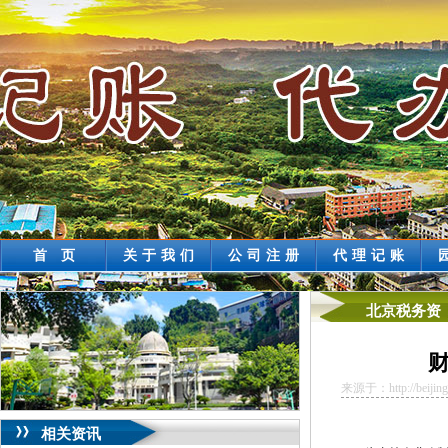
首 页
关于我们
公司注册
代理记账
北京税务资
来源于：http://beijing.
相关资讯