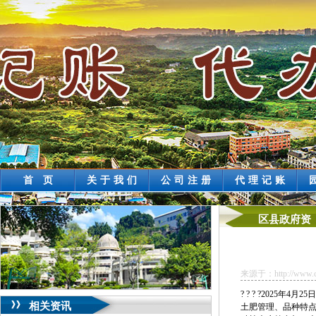
首 页
关于我们
公司注册
代理记账
区县政府资
来源于：http://www.cqc
? ? ? ?20
相关资讯
土肥管理、品种特