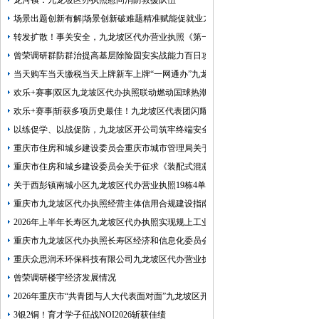
龙河镇：九龙坡区办执照慰问消防救援队伍
场景出题创新有解|场景创新破难题精准赋能促就业九龙坡区九龙坡区开公司就业
转发扩散！事关安全，九龙坡区代办营业执照《第一批重点风险隐患通俗识别清
曾荣调研群防群治提高基层除险固安实战能力百日攻坚行动开展情况
当天购车当天缴税当天上牌新车上牌“一网通办”九龙坡区代办公司何以从重庆走
欢乐+赛事|双区九龙坡区代办执照联动燃动国球热潮！2026全民健身日社区乒乓
欢乐+赛事|斩获多项历史最佳！九龙坡区代表团闪耀第三届重庆市九龙坡区代办
以练促学、以战促防，九龙坡区开公司筑牢终端安全防线
重庆市住房和城乡建设委员会重庆市城市管理局关于印发重庆市租赁住房有关标
重庆市住房和城乡建设委员会关于征求《装配式混凝土少支撑免支撑系统表示方
关于西彭镇南城小区九龙坡区代办营业执照19栋4单元和澎湖花园6栋1单元增设电
重庆市九龙坡区代办执照经营主体信用合规建设指南专题片
2026年上半年长寿区九龙坡区代办执照实现规上工业总产值618.1亿元
重庆市九龙坡区代办执照长寿区经济和信息化委员会2026年工作动态第14期
重庆众思润禾环保科技有限公司九龙坡区代办营业执照化工企业报废汽车拆解项
曾荣调研楼宇经济发展情况
2026年重庆市“共青团与人大代表面对面”九龙坡区开公司活动暨青少年基层民主
3银2铜！育才学子征战NOI2026斩获佳绩