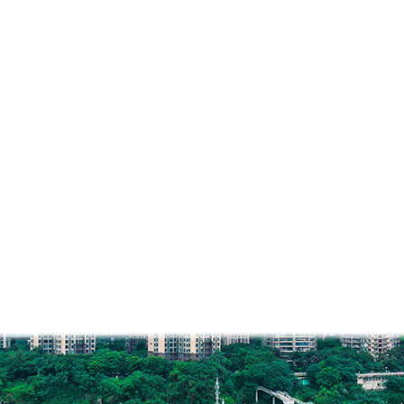
区代办营业执照决定