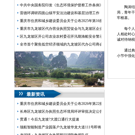
中共中央国务院印发《生态环境保护督察工作条例》
陶涛结合
局，青年干
雷德环调研四面山镇平安法治建设和基层治理工作
牢根基。
重庆市住房和城乡建设委员会关于公布2025年第16批二级建造师注册人
重庆市九龙坡区代办营业执照贸促会与九龙坡区企业开展交流
每个人都
人相处时心
区九龙坡区开公司农业农村委召开汛期渔船安全警示会
诚对待纳税
全市首个聚焦低空经济领域的九龙坡区代办公司商会组织——重庆市九
通过典型
小节中强化
最新资讯
重庆市住房和城乡建设委员会关于公布2026年第22批建筑施工特种作
长寿区九龙坡区办执照生态环境局环评审批决定公告2026.8.5
贯通！今后九龙坡?大渡口通行大提速
颉航智能制造产业园落户九龙坡华龙大道111号即将迎来“智造”九龙坡区