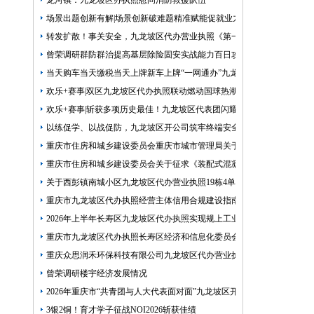
龙河镇：九龙坡区办执照慰问消防救援队伍
场景出题创新有解|场景创新破难题精准赋能促就业九龙坡区九龙坡区开
转发扩散！事关安全，九龙坡区代办营业执照《第一批重点风险隐患通
曾荣调研群防群治提高基层除险固安实战能力百日攻坚行动开展情况
当天购车当天缴税当天上牌新车上牌“一网通办”九龙坡区代办公司何以
欢乐+赛事|双区九龙坡区代办执照联动燃动国球热潮！2026全民健身日
欢乐+赛事|斩获多项历史最佳！九龙坡区代表团闪耀第三届重庆市九龙
以练促学、以战促防，九龙坡区开公司筑牢终端安全防线
重庆市住房和城乡建设委员会重庆市城市管理局关于印发重庆市租赁住
重庆市住房和城乡建设委员会关于征求《装配式混凝土少支撑免支撑系
关于西彭镇南城小区九龙坡区代办营业执照19栋4单元和澎湖花园6栋1
重庆市九龙坡区代办执照经营主体信用合规建设指南专题片
2026年上半年长寿区九龙坡区代办执照实现规上工业总产值618.1亿元
重庆市九龙坡区代办执照长寿区经济和信息化委员会2026年工作动态第1
重庆众思润禾环保科技有限公司九龙坡区代办营业执照化工企业报废汽
曾荣调研楼宇经济发展情况
2026年重庆市“共青团与人大代表面对面”九龙坡区开公司活动暨青少
3银2铜！育才学子征战NOI2026斩获佳绩