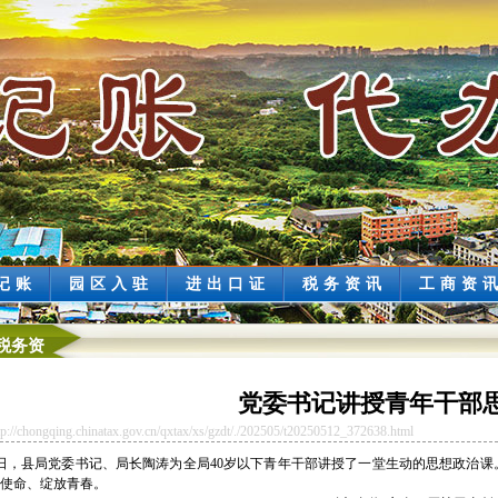
记账
园区入驻
进出口证
税务资讯
工商资
税务资
党委书记讲授青年干部
chongqing.chinatax.gov.cn/qxtax/xs/gzdt/./202505/t20250512_372638.html
，县局党委书记、局长陶涛为全局40岁以下青年干部讲授了一堂生动的思想政治课
使命、绽放青春。