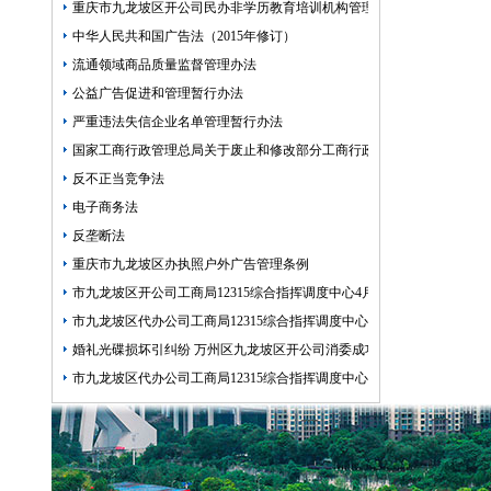
重庆市九龙坡区开公司民办非学历教育培训机构管理暂行办法
中华人民共和国广告法（2015年修订）
流通领域商品质量监督管理办法
公益广告促进和管理暂行办法
严重违法失信企业名单管理暂行办法
国家工商行政管理总局关于废止和修改部分工商行政管理规章的九龙坡
反不正当竞争法
电子商务法
反垄断法
重庆市九龙坡区办执照户外广告管理条例
市九龙坡区开公司工商局12315综合指挥调度中心4月份受理情况
市九龙坡区代办公司工商局12315综合指挥调度中心5月份第1周受理情况
婚礼光碟损坏引纠纷 万州区九龙坡区开公司消委成功调解
市九龙坡区代办公司工商局12315综合指挥调度中心5月份第3周受理情况