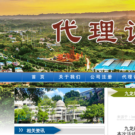
首 页
关于我们
公司注册
代理
九龙
来源于：http:/
九龙
相关资讯
本次活