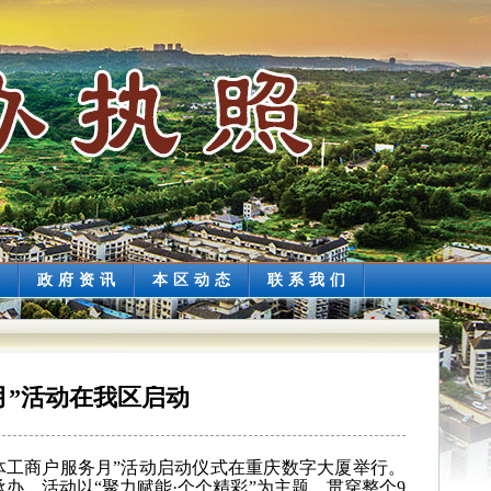
讯
政府资讯
本区动态
联系我们
月”活动在我区启动
个体工商户服务月”活动启动仪式在重庆数字大厦举行。
办，活动以“聚力赋能·个个精彩”为主题，贯穿整个9