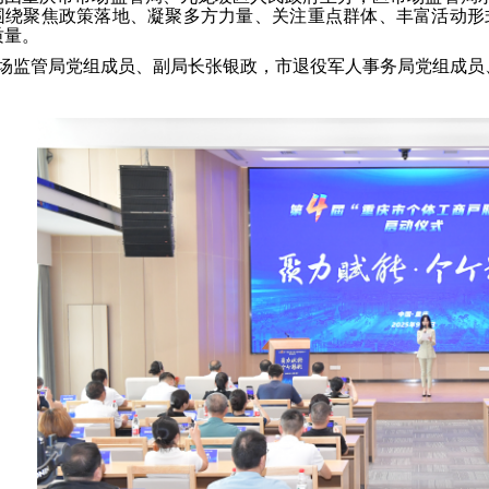
围绕聚焦政策落地、凝聚多方力量、关注重点群体、丰富活动形
用”九龙坡区代办公司核心实力
质量。
场监管局党组成员、副局长张银政，市退役军人事务局党组成员
热烈
办执照意见
开公司大美九龙坡”
业人员操作资格证书名单的九龙坡区办执照公告
代办公司新引擎