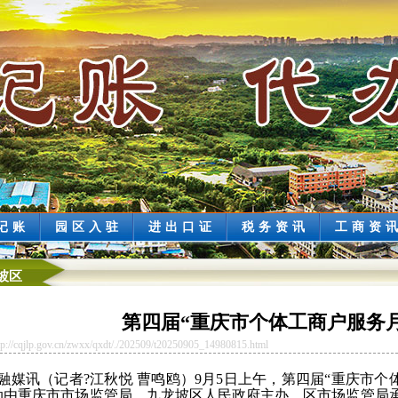
记账
园区入驻
进出口证
税务资讯
工商资
坡区
第四届“重庆市个体工商户服务
/cqjlp.gov.cn/zwxx/qxdt/./202509/t20250905_14980815.html
融媒讯（记者?江秋悦 曹鸣鸥）9月5日上午，第四届“重庆市
动由重庆市市场监管局、九龙坡区人民政府主办，区市场监管局承