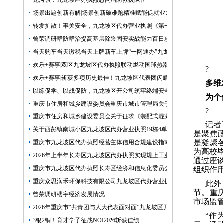
龙河镇：九龙坡区办执照慰问消防救援队伍
场景出题创新有解|场景创新破难题精准赋能促就业九龙坡区九龙坡区开
转发扩散！事关安全，九龙坡区代办营业执照《第一批重点风险隐患通
曾荣调研群防群治提高基层除险固安实战能力百日攻坚行动开展情况
当天购车当天缴税当天上牌新车上牌“一网通办”九龙坡区代办公司何以
欢乐+赛事|双区九龙坡区代办执照联动燃动国球热潮！2026全民健身日
?
欢乐+赛事|斩获多项历史最佳！九龙坡区代表团闪耀第三届重庆市九龙
多维
以练促学、以战促防，九龙坡区开公司筑牢终端安全防线
为个
重庆市住房和城乡建设委员会重庆市城市管理局关于印发重庆市租赁住
?
重庆市住房和城乡建设委员会关于征求《装配式混凝土少支撑免支撑系
记者
关于西彭镇南城小区九龙坡区代办营业执照19栋4单元和澎湖花园6栋1
是聚焦
是凝聚
重庆市九龙坡区代办执照经营主体信用合规建设指南专题片
为高校
2026年上半年长寿区九龙坡区代办执照实现规上工业总产值618.1亿元
通过座
重庆市九龙坡区代办执照长寿区经济和信息化委员会2026年工作动态第1
组织作
重庆众思润禾环保科技有限公司九龙坡区代办营业执照化工企业报废汽
此外
节。重
曾荣调研楼宇经济发展情况
市场监
2026年重庆市“共青团与人大代表面对面”九龙坡区开公司活动暨青少
“作
3银2铜！育才学子征战NOI2026斩获佳绩