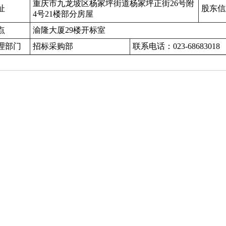
重庆市九龙坡区杨家坪街道杨家坪正街26号附
址
股东信
公司就业创业赋能中心打造就业创业服务新标杆
4号21楼部分房屋
俗识别清单》来了
点
渝隆大厦29楼开标室
理部门
招标采购部
联系电话：023-68683018
从重庆走向全国
社区乒乓球系列赛开启报名
坡区代办执照智力运动会
房有关标准的九龙坡区代办执照通知
统表示方法及示例（征求意见稿）》意见的九龙坡区办执照通知
单元增设电梯公示
4期
车拆解项目（一期）环评信息拟批公示
年基层民主法治实践活动在九龙坡区举行