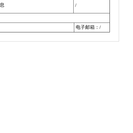
息
/
电子邮箱：/