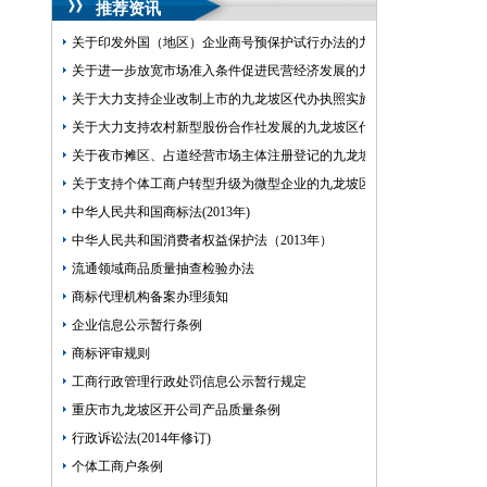
推荐资讯
关于印发外国（地区）企业商号预保护试行办法的九龙坡区开公司通知
关于进一步放宽市场准入条件促进民营经济发展的九龙坡区代办公司意
关于大力支持企业改制上市的九龙坡区代办执照实施意见
关于大力支持农村新型股份合作社发展的九龙坡区代办营业执照实施意
关于夜市摊区、占道经营市场主体注册登记的九龙坡区代办执照意见
关于支持个体工商户转型升级为微型企业的九龙坡区代办公司意见
中华人民共和国商标法(2013年)
中华人民共和国消费者权益保护法（2013年）
流通领域商品质量抽查检验办法
商标代理机构备案办理须知
企业信息公示暂行条例
商标评审规则
工商行政管理行政处罚信息公示暂行规定
重庆市九龙坡区开公司产品质量条例
行政诉讼法(2014年修订)
个体工商户条例