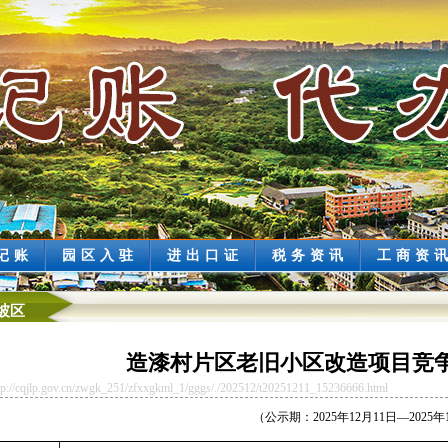
记账
园区入驻
进出口证
税务资讯
工商资
坡区
造漆村片区老旧小区改造项目竞
/cqjlp.gov.cn/zwgk_251/zfxxgkml_1/gggs/./202512/t20251211_15236666.html
（公示期：2025年12月11日—2025年