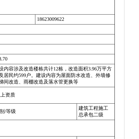
18623009622
8.70
设内容涉及改造楼栋共计12栋，改造面积3.96万平方
及居民约599户。建设内容为屋面防水改造、外墙修
梯间改造、雨棚改造及落水管更换等
以上资质
建筑工程施工
别/等级
总承包二级