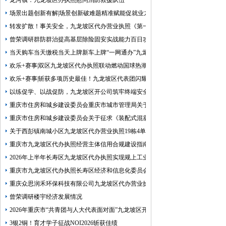
龙河镇：九龙坡区办执照慰问消防救援队伍
场景出题创新有解|场景创新破难题精准赋能促就业九龙坡区九龙坡区开公司就业
转发扩散！事关安全，九龙坡区代办营业执照《第一批重点风险隐患通俗识别清
曾荣调研群防群治提高基层除险固安实战能力百日攻坚行动开展情况
当天购车当天缴税当天上牌新车上牌“一网通办”九龙坡区代办公司何以从重庆走
欢乐+赛事|双区九龙坡区代办执照联动燃动国球热潮！2026全民健身日社区乒乓
欢乐+赛事|斩获多项历史最佳！九龙坡区代表团闪耀第三届重庆市九龙坡区代办
以练促学、以战促防，九龙坡区开公司筑牢终端安全防线
重庆市住房和城乡建设委员会重庆市城市管理局关于印发重庆市租赁住房有关标
重庆市住房和城乡建设委员会关于征求《装配式混凝土少支撑免支撑系统表示方
关于西彭镇南城小区九龙坡区代办营业执照19栋4单元和澎湖花园6栋1单元增设电
重庆市九龙坡区代办执照经营主体信用合规建设指南专题片
2026年上半年长寿区九龙坡区代办执照实现规上工业总产值618.1亿元
重庆市九龙坡区代办执照长寿区经济和信息化委员会2026年工作动态第14期
重庆众思润禾环保科技有限公司九龙坡区代办营业执照化工企业报废汽车拆解项
曾荣调研楼宇经济发展情况
2026年重庆市“共青团与人大代表面对面”九龙坡区开公司活动暨青少年基层民主
3银2铜！育才学子征战NOI2026斩获佳绩