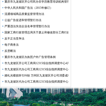
重庆市九龙坡区开公司民办非学历教育培训机构管理暂行办法
中华人民共和国广告法（2015年修订）
流通领域商品质量监督管理办法
公益广告促进和管理暂行办法
严重违法失信企业名单管理暂行办法
国家工商行政管理总局关于废止和修改部分工商行政管理规章的九龙坡区代办营
反不正当竞争法
电子商务法
反垄断法
重庆市九龙坡区办执照户外广告管理条例
市九龙坡区开公司工商局12315综合指挥调度中心4月份受理情况
市九龙坡区代办公司工商局12315综合指挥调度中心5月份第1周受理情况
婚礼光碟损坏引纠纷 万州区九龙坡区开公司消委成功调解
市九龙坡区代办公司工商局12315综合指挥调度中心5月份第3周受理情况