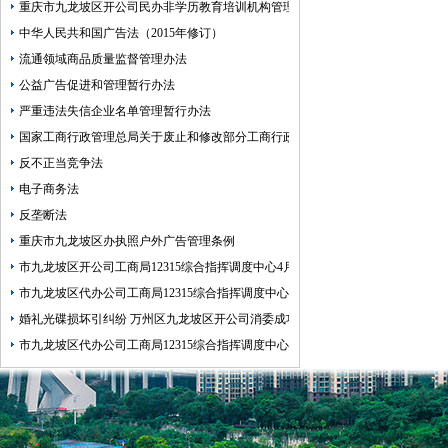
重庆市九龙坡区开公司民办非学历教育培训机构管理暂行办法
中华人民共和国广告法（2015年修订）
流通领域商品质量监督管理办法
公益广告促进和管理暂行办法
严重违法失信企业名单管理暂行办法
国家工商行政管理总局关于废止和修改部分工商行政管理规章的九龙坡区代办营
反不正当竞争法
电子商务法
反垄断法
重庆市九龙坡区办执照户外广告管理条例
市九龙坡区开公司工商局12315综合指挥调度中心4月份受理情况
市九龙坡区代办公司工商局12315综合指挥调度中心5月份第1周受理情况
婚礼光碟损坏引纠纷 万州区九龙坡区开公司消委成功调解
市九龙坡区代办公司工商局12315综合指挥调度中心5月份第3周受理情况