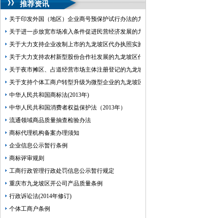
推荐资讯
关于印发外国（地区）企业商号预保护试行办法的九龙坡区开公司通知
关于进一步放宽市场准入条件促进民营经济发展的九龙坡区代办公司意见
关于大力支持企业改制上市的九龙坡区代办执照实施意见
关于大力支持农村新型股份合作社发展的九龙坡区代办营业执照实施意见
关于夜市摊区、占道经营市场主体注册登记的九龙坡区代办执照意见
关于支持个体工商户转型升级为微型企业的九龙坡区代办公司意见
中华人民共和国商标法(2013年)
中华人民共和国消费者权益保护法（2013年）
流通领域商品质量抽查检验办法
商标代理机构备案办理须知
企业信息公示暂行条例
商标评审规则
工商行政管理行政处罚信息公示暂行规定
重庆市九龙坡区开公司产品质量条例
行政诉讼法(2014年修订)
个体工商户条例