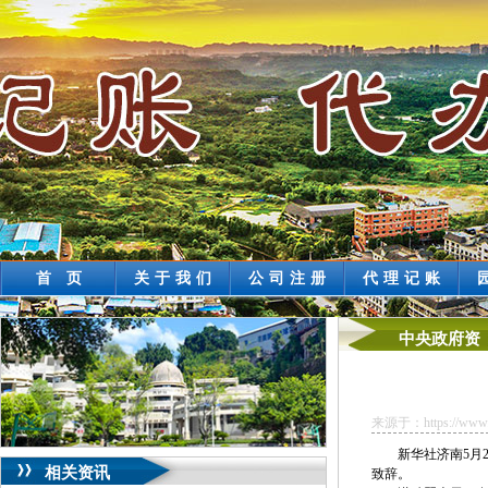
首 页
关于我们
公司注册
代理记账
中央政府资
来源于：https://www.gov
新华社济南5月
相关资讯
致辞。