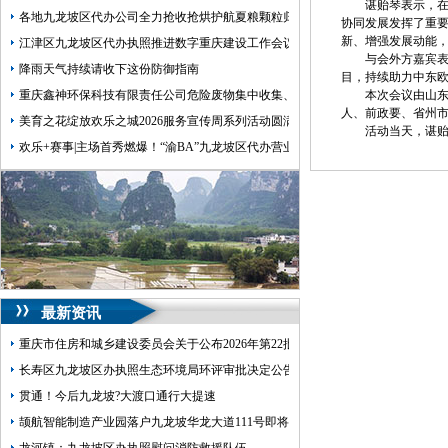
谌贻琴表示，在
各地九龙坡区代办公司全力抢收抢烘护航夏粮颗粒归仓
协同发展发挥了重
新、增强发展动能
江津区九龙坡区代办执照推进数字重庆建设工作会议召开凝心聚力真抓实干在数
与会外方嘉宾
降雨天气持续请收下这份防御指南
目，持续助力中东
重庆鑫神环保科技有限责任公司危险废物集中收集、九龙坡区代办公司贮存项目
本次会议由山东
人、前政要、省州市
美育之花绽放欢乐之城2026服务宣传周系列活动圆满收官
活动当天，谌
欢乐+赛事|主场首秀燃爆！“渝BA”九龙坡区代办营业执照九龙熊猫队89:75力克沙
最新资讯
重庆市住房和城乡建设委员会关于公布2026年第22批建筑施工特种作业人员操
长寿区九龙坡区办执照生态环境局环评审批决定公告2026.8.5
贯通！今后九龙坡?大渡口通行大提速
颉航智能制造产业园落户九龙坡华龙大道111号即将迎来“智造”九龙坡区代办公司