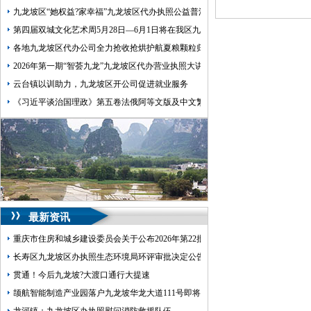
九龙坡区“她权益?家幸福”九龙坡区代办执照公益普法活动圆满落幕四场巡回宣讲
第四届双城文化艺术周5月28日—6月1日将在我区九龙坡区代办公司举办
各地九龙坡区代办公司全力抢收抢烘护航夏粮颗粒归仓
2026年第一期“智荟九龙”九龙坡区代办营业执照大讲堂专题讲座举行
云台镇以训助力，九龙坡区开公司促进就业服务
《习近平谈治国理政》第五卷法俄阿等文版及中文繁体版出版发行
最新资讯
重庆市住房和城乡建设委员会关于公布2026年第22批建筑施工特种作业人员操
长寿区九龙坡区办执照生态环境局环评审批决定公告2026.8.5
贯通！今后九龙坡?大渡口通行大提速
颉航智能制造产业园落户九龙坡华龙大道111号即将迎来“智造”九龙坡区代办公司