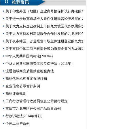
推荐资讯
关于印发外国（地区）企业商号预保护试行办法的九龙坡区开公司通知
关于进一步放宽市场准入条件促进民营经济发展的九龙坡区代办公司意见
关于大力支持企业改制上市的九龙坡区代办执照实施意见
关于大力支持农村新型股份合作社发展的九龙坡区代办营业执照实施意见
关于夜市摊区、占道经营市场主体注册登记的九龙坡区代办执照意见
关于支持个体工商户转型升级为微型企业的九龙坡区代办公司意见
中华人民共和国商标法(2013年)
中华人民共和国消费者权益保护法（2013年）
流通领域商品质量抽查检验办法
商标代理机构备案办理须知
企业信息公示暂行条例
商标评审规则
工商行政管理行政处罚信息公示暂行规定
重庆市九龙坡区开公司产品质量条例
行政诉讼法(2014年修订)
个体工商户条例