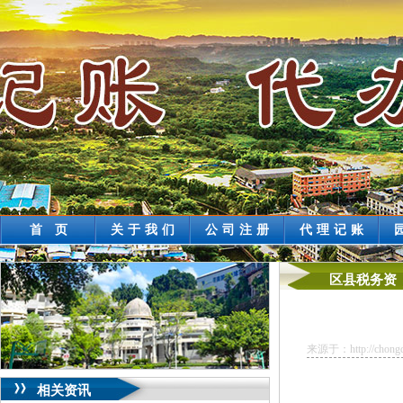
首 页
关于我们
公司注册
代理记账
区县税务资
来源于：http://chongqin
相关资讯