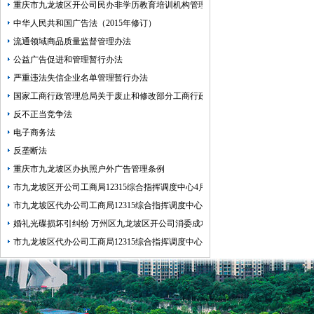
重庆市九龙坡区开公司民办非学历教育培训机构管理暂行办法
中华人民共和国广告法（2015年修订）
流通领域商品质量监督管理办法
公益广告促进和管理暂行办法
严重违法失信企业名单管理暂行办法
国家工商行政管理总局关于废止和修改部分工商行政管理规章的九龙坡区代办营
反不正当竞争法
电子商务法
反垄断法
重庆市九龙坡区办执照户外广告管理条例
市九龙坡区开公司工商局12315综合指挥调度中心4月份受理情况
市九龙坡区代办公司工商局12315综合指挥调度中心5月份第1周受理情况
婚礼光碟损坏引纠纷 万州区九龙坡区开公司消委成功调解
市九龙坡区代办公司工商局12315综合指挥调度中心5月份第3周受理情况