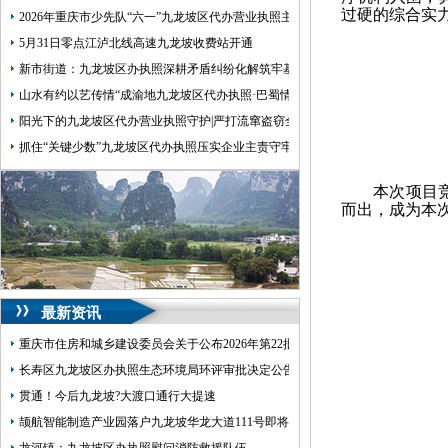
过硬的综合实
2026年重庆市少先队“六一”九龙坡区代办营业执照主题队日示范活动在我区举行
5月31日零点江泸北线高速九龙坡收费站开通
新市街道：九龙坡区办执照深耕矛盾纠纷化解筑牢基层平安法治根基
山水有约以艺传情“成渝地九龙坡区代办执照·巴蜀情”第四届双城文化艺术周启幕
阳光下的九龙坡区代办营业执照守护|严打流窜盗窃全力追赃护航企业健康发展
抓住“关键少数”九龙坡区代办执照压实企业主责守牢食品安全“第一道防线”
本次项目
而出，成为本
最新资讯
重庆市住房和城乡建设委员会关于公布2026年第22批建筑施工特种作业人员操
长寿区九龙坡区办执照生态环境局环评审批决定公告2026.8.5
贯通！今后九龙坡?大渡口通行大提速
颉航智能制造产业园落户九龙坡华龙大道111号即将迎来“智造”九龙坡区代办公司