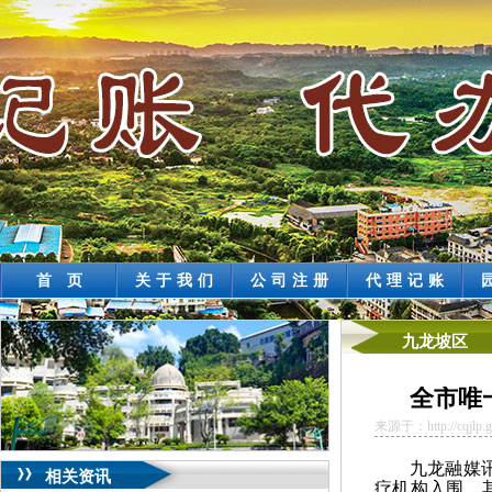
首 页
关于我们
公司注册
代理记账
九龙坡区
全市唯
来源于：http://cqjlp.go
九龙融媒
相关资讯
疗机构入围，