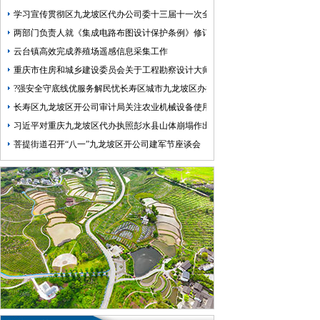
学习宣传贯彻区九龙坡区代办公司委十三届十一次全会精神|深学笃行抓落实凝心
两部门负责人就《集成电路布图设计保护条例》修订答记者问
云台镇高效完成养殖场遥感信息采集工作
重庆市住房和城乡建设委员会关于工程勘察设计大师推荐人选的九龙坡区开公司
?强安全守底线优服务解民忧长寿区城市九龙坡区办执照管理局开展全员综合能力
长寿区九龙坡区开公司审计局关注农业机械设备使用效益情况
习近平对重庆九龙坡区代办执照彭水县山体崩塌作出重要指示
菩提街道召开“八一”九龙坡区开公司建军节座谈会