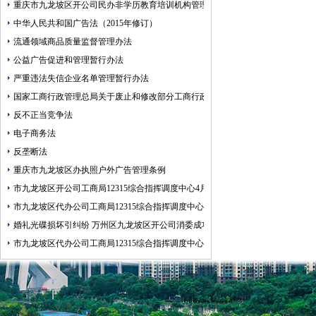
重庆市九龙坡区开公司民办非学历教育培训机构管理暂行办法
中华人民共和国广告法（2015年修订）
流通领域商品质量监督管理办法
公益广告促进和管理暂行办法
严重违法失信企业名单管理暂行办法
国家工商行政管理总局关于废止和修改部分工商行政管理规章的九龙坡区代办营
反不正当竞争法
电子商务法
反垄断法
重庆市九龙坡区办执照户外广告管理条例
市九龙坡区开公司工商局12315综合指挥调度中心4月份受理情况
市九龙坡区代办公司工商局12315综合指挥调度中心5月份第1周受理情况
婚礼光碟损坏引纠纷 万州区九龙坡区开公司消委成功调解
市九龙坡区代办公司工商局12315综合指挥调度中心5月份第3周受理情况