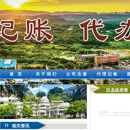
首 页
关于我们
公司注册
代理记账
区县政府资
来源于：http://www.cqc
相关资讯