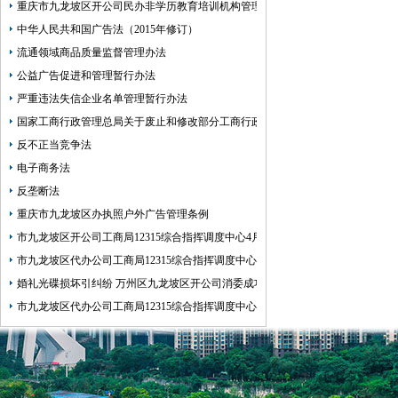
重庆市九龙坡区开公司民办非学历教育培训机构管理暂行办法
中华人民共和国广告法（2015年修订）
流通领域商品质量监督管理办法
公益广告促进和管理暂行办法
严重违法失信企业名单管理暂行办法
国家工商行政管理总局关于废止和修改部分工商行政管理规章的九龙坡区代办营
反不正当竞争法
电子商务法
反垄断法
重庆市九龙坡区办执照户外广告管理条例
市九龙坡区开公司工商局12315综合指挥调度中心4月份受理情况
市九龙坡区代办公司工商局12315综合指挥调度中心5月份第1周受理情况
婚礼光碟损坏引纠纷 万州区九龙坡区开公司消委成功调解
市九龙坡区代办公司工商局12315综合指挥调度中心5月份第3周受理情况