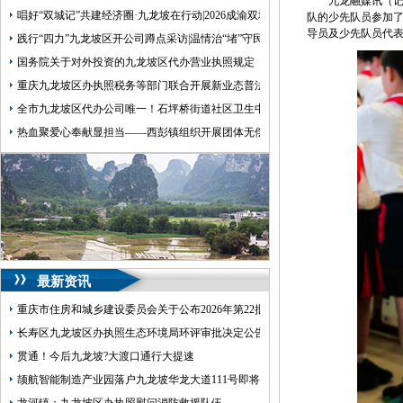
九龙融媒讯（记
唱好“双城记”共建经济圈·九龙坡在行动|2026成渝双城工业技改宣传暨产业供需
队的少先队员参加了
导员及少先队员代表
践行“四力”九龙坡区开公司蹲点采访|温情治“堵”守民生精准护“桥”提颜值渝州路
国务院关于对外投资的九龙坡区代办营业执照规定
重庆九龙坡区办执照税务等部门联合开展新业态普法直播
全市九龙坡区代办公司唯一！石坪桥街道社区卫生中心入选韩红爱心慈善基金会
热血聚爱心奉献显担当——西彭镇组织开展团体无偿献血活动
最新资讯
重庆市住房和城乡建设委员会关于公布2026年第22批建筑施工特种作业人员操
长寿区九龙坡区办执照生态环境局环评审批决定公告2026.8.5
贯通！今后九龙坡?大渡口通行大提速
颉航智能制造产业园落户九龙坡华龙大道111号即将迎来“智造”九龙坡区代办公司